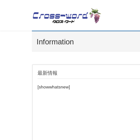
Information
最新情報
[showwhatsnew]