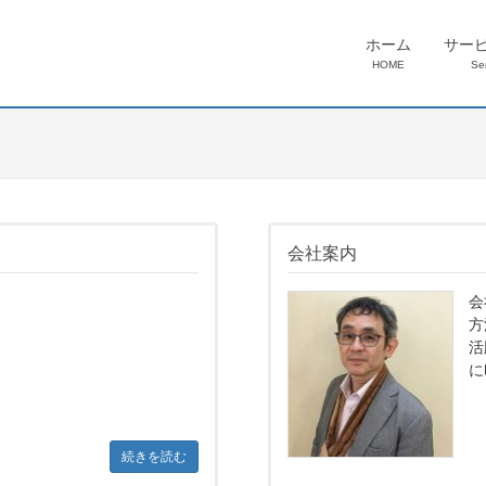
ホーム
サー
HOME
Se
会社案内
会
方
活
に
続きを読む